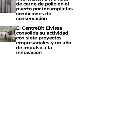
de carne de pollo en el
puerto por incumplir las
condiciones de
conservación
El CentreBit Eivissa
consolida su actividad
con siete proyectos
empresariales y un año
de impulso a la
innovación