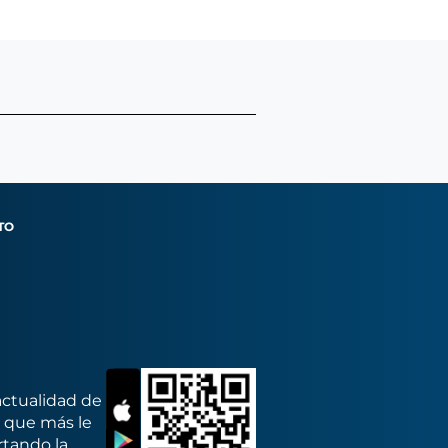
TO
actualidad de
s que más le
rtando la