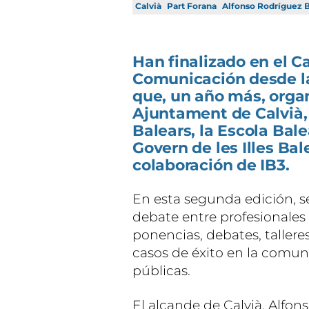
Calvià
Part Forana
Alfonso Rodríguez 
Han finalizado en el C
Comunicación desde la
que, un año más, orga
Ajuntament de Calvià, l
Balears, la Escola Bal
Govern de les Illes Ba
colaboración de IB3.
En esta segunda edición, s
debate entre profesionales
ponencias, debates, tallere
casos de éxito en la comun
públicas.
El alcande de Calvià, Alfo