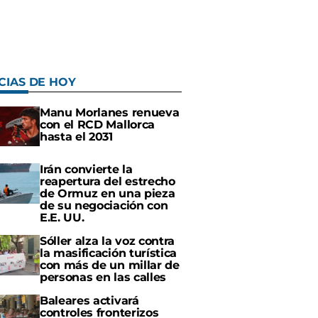
CIAS DE HOY
Manu Morlanes renueva
con el RCD Mallorca
hasta el 2031
Irán convierte la
reapertura del estrecho
de Ormuz en una pieza
de su negociación con
E.E. UU.
Sóller alza la voz contra
la masificación turística
con más de un millar de
personas en las calles
Baleares activará
controles fronterizos