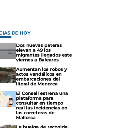
CIAS DE HOY
Dos nuevas pateras
elevan a 49 los
migrantes llegados este
viernes a Baleares
Aumentan los robos y
actos vandálicos en
embarcaciones del
litoral de Menorca
El Consell estrena una
plataforma para
consultar en tiempo
real las incidencias en
las carreteras de
Mallorca
La huelga de recogida