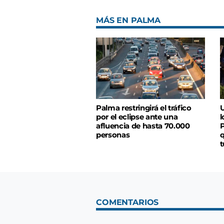
MÁS EN PALMA
Palma restringirá el tráfico
U
por el eclipse ante una
l
afluencia de hasta 70.000
P
personas
q
t
COMENTARIOS