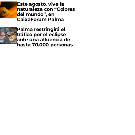
Este agosto, vive la
naturaleza con “Colores
del mundo”, en
CaixaForum Palma
Palma restringirá el
tráfico por el eclipse
ante una afluencia de
hasta 70.000 personas