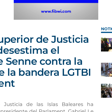
NOTI
uperior de Justicia
desestima el
e Senne contra la
e la bandera LGTBI
ent
 Justicia de las Islas Baleares ha
 presidente del Parlament, Gabriel Le