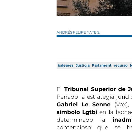
ANDRÉS FELIPE YATE S.
baleares
Justicia
Parlament
recurso
l
El
Tribunal Superior de J
frenado la estrategia juríd
Gabriel Le Senne
(Vox),
símbolo Lgtbi
en la fachad
determinado la
inadm
contencioso que se h