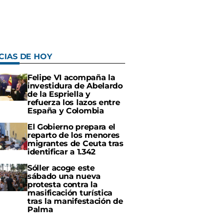
CIAS DE HOY
Felipe VI acompaña la
investidura de Abelardo
de la Espriella y
refuerza los lazos entre
España y Colombia
El Gobierno prepara el
reparto de los menores
migrantes de Ceuta tras
identificar a 1.342
Sóller acoge este
sábado una nueva
protesta contra la
masificación turística
tras la manifestación de
Palma