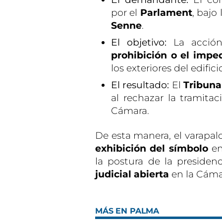
por el
Parlament
, bajo
Senne
.
El objetivo:
La acción
prohibición o el imp
los exteriores del edifici
El resultado:
El
Tribunal
al rechazar la tramita
Cámara.
De esta manera, el varapalo
exhibición del símbolo
en
la postura de la presiden
judicial abierta
en la Cáma
MÁS EN PALMA