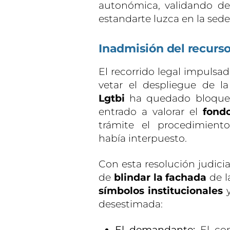
autonómica, validando de
estandarte luzca en la sed
Inadmisión del recurs
El recorrido legal impulsa
vetar el despliegue de l
Lgtbi
ha quedado bloquead
entrado a valorar el
fond
trámite el procedimien
había interpuesto.
Con esta resolución judicia
de
blindar la fachada
de l
símbolos institucionales
y
desestimada:
El demandante:
El con