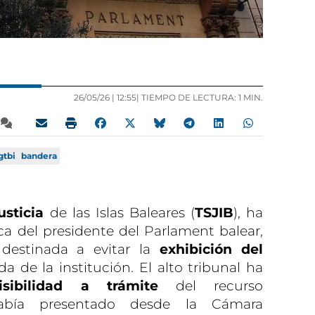
26/05/26 |
12:55
| TIEMPO DE LECTURA: 1 MIN.
gtbi
bandera
usticia
de las Islas Baleares (
TSJIB
), ha
ica del presidente del Parlament balear,
 destinada a evitar la
exhibición del
a de la institución. El alto tribunal ha
isibilidad a trámite
del recurso
abía presentado desde la Cámara