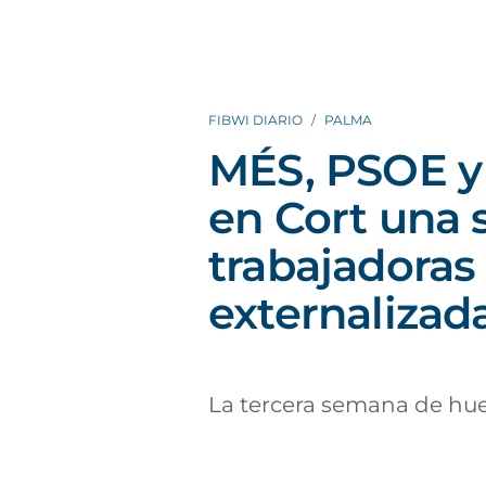
FIBWI DIARIO
PALMA
MÉS, PSOE y
en Cort una 
trabajadoras 
externalizad
La tercera semana de huel