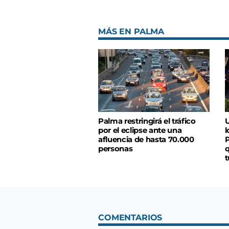
MÁS EN PALMA
Palma restringirá el tráfico
U
por el eclipse ante una
l
afluencia de hasta 70.000
P
personas
q
t
COMENTARIOS