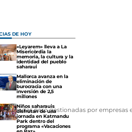
CIAS DE HOY
«Leyarem» lleva a La
Misericòrdia la
memoria, la cultura y la
identidad del pueblo
saharaui
Mallorca avanza en la
eliminación de
burocracia con una
inversión de 2,5
millones
Niños saharauis
icipalizadas pero gestionadas por empresas e
disfrutan de una
jornada en Katmandu
Park dentro del
programa «Vacaciones
en Paz»