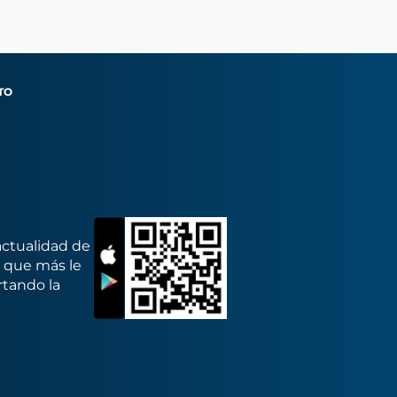
TO
actualidad de
s que más le
rtando la