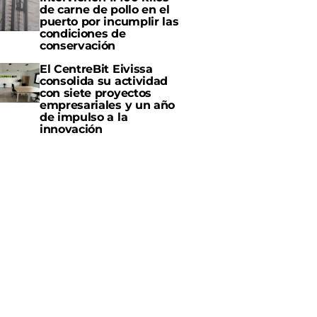
de carne de pollo en el
puerto por incumplir las
condiciones de
conservación
El CentreBit Eivissa
consolida su actividad
con siete proyectos
empresariales y un año
de impulso a la
innovación