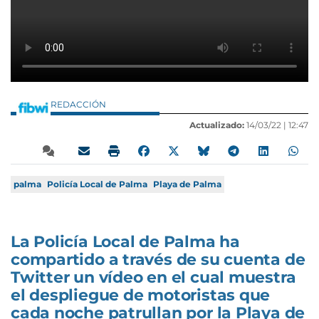
REDACCIÓN
Actualizado:
14/03/22 |
12:47
palma
Policía Local de Palma
Playa de Palma
La Policía Local de Palma ha
compartido a través de su cuenta de
Twitter un vídeo en el cual muestra
el despliegue de motoristas que
cada noche patrullan por la Playa de