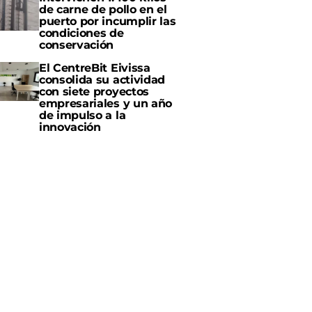
de carne de pollo en el
puerto por incumplir las
condiciones de
conservación
El CentreBit Eivissa
consolida su actividad
con siete proyectos
empresariales y un año
de impulso a la
innovación