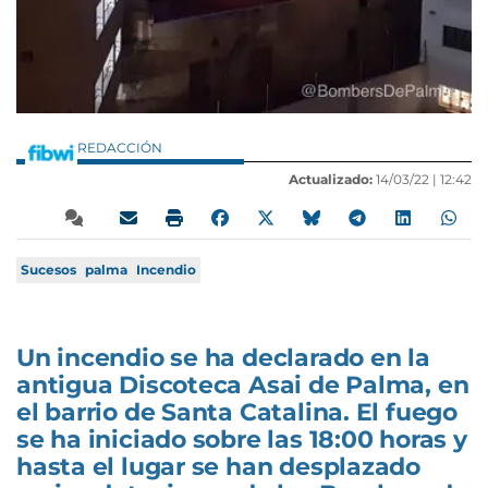
REDACCIÓN
Actualizado:
14/03/22 |
12:42
Sucesos
palma
Incendio
Un incendio se ha declarado en la
antigua Discoteca Asai de Palma, en
el barrio de Santa Catalina. El fuego
se ha iniciado sobre las 18:00 horas y
hasta el lugar se han desplazado