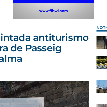
NOTI
pintada antiturismo
ura de Passeig
Palma