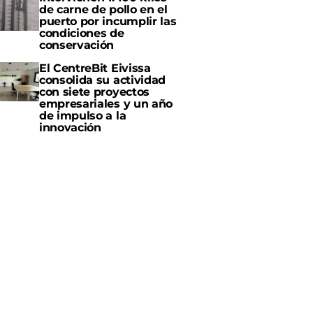
de carne de pollo en el
puerto por incumplir las
condiciones de
conservación
El CentreBit Eivissa
consolida su actividad
con siete proyectos
empresariales y un año
de impulso a la
innovación