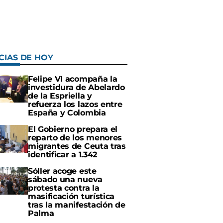
CIAS DE HOY
Felipe VI acompaña la
investidura de Abelardo
de la Espriella y
refuerza los lazos entre
España y Colombia
El Gobierno prepara el
reparto de los menores
migrantes de Ceuta tras
identificar a 1.342
Sóller acoge este
sábado una nueva
protesta contra la
masificación turística
tras la manifestación de
Palma