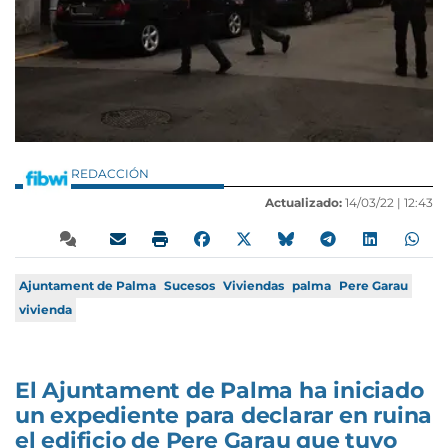
REDACCIÓN
Actualizado:
14/03/22 |
12:43
Ajuntament de Palma
Sucesos
Viviendas
palma
Pere Garau
vivienda
El Ajuntament de Palma ha iniciado
un expediente para declarar en ruina
el edificio de Pere Garau que tuvo