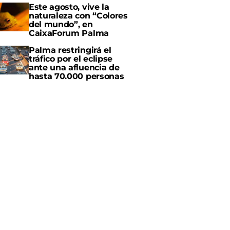
Este agosto, vive la
naturaleza con “Colores
del mundo”, en
CaixaForum Palma
Palma restringirá el
tráfico por el eclipse
ante una afluencia de
hasta 70.000 personas