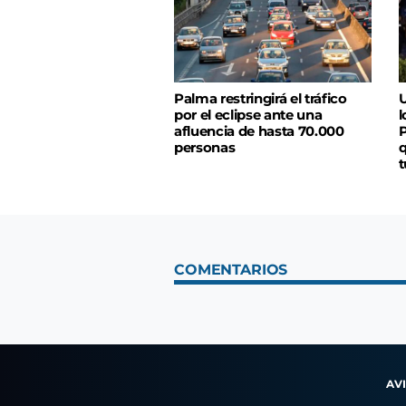
Palma restringirá el tráfico
U
por el eclipse ante una
l
afluencia de hasta 70.000
P
personas
q
t
COMENTARIOS
AV