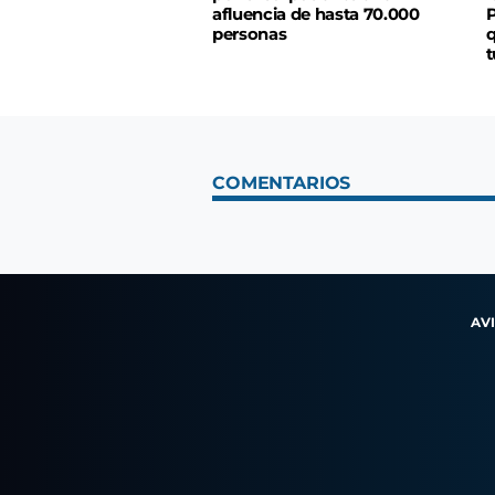
afluencia de hasta 70.000
P
personas
q
t
COMENTARIOS
AV