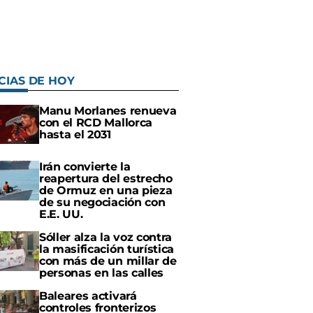
CIAS DE HOY
Manu Morlanes renueva
con el RCD Mallorca
hasta el 2031
Irán convierte la
reapertura del estrecho
de Ormuz en una pieza
de su negociación con
E.E. UU.
Sóller alza la voz contra
la masificación turística
con más de un millar de
personas en las calles
Baleares activará
controles fronterizos