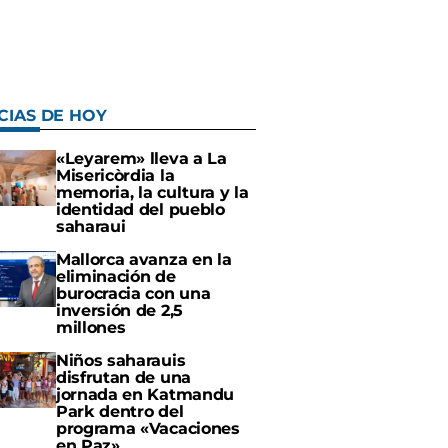
CIAS DE HOY
«Leyarem» lleva a La
Misericòrdia la
memoria, la cultura y la
identidad del pueblo
saharaui
Mallorca avanza en la
eliminación de
burocracia con una
inversión de 2,5
millones
Niños saharauis
disfrutan de una
jornada en Katmandu
Park dentro del
programa «Vacaciones
en Paz»