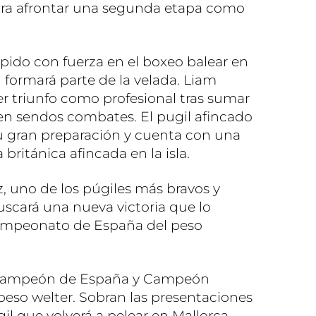
para afrontar una segunda etapa como
pido con fuerza en el boxeo balear en
 formará parte de la velada. Liam
er triunfo como profesional tras sumar
 en sendos combates. El pugil afincado
u gran preparación y cuenta con una
 británica afincada en la isla.
z, uno de los púgiles más bravos y
uscará una nueva victoria que lo
Campeonato de España del peso
. Campeón de España y Campeón
 peso welter. Sobran las presentaciones
gil que volverá a pelear en Mallorca