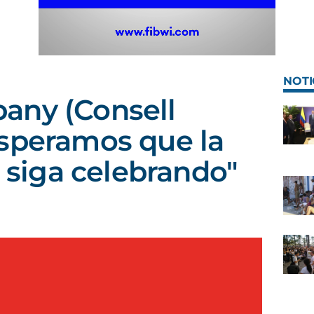
NOTI
any (Consell
speramos que la
e siga celebrando"