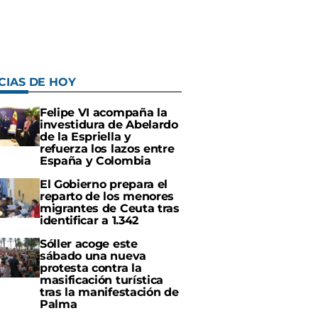
CIAS DE HOY
Felipe VI acompaña la
investidura de Abelardo
de la Espriella y
refuerza los lazos entre
España y Colombia
El Gobierno prepara el
reparto de los menores
migrantes de Ceuta tras
identificar a 1.342
Sóller acoge este
sábado una nueva
protesta contra la
masificación turística
tras la manifestación de
Palma