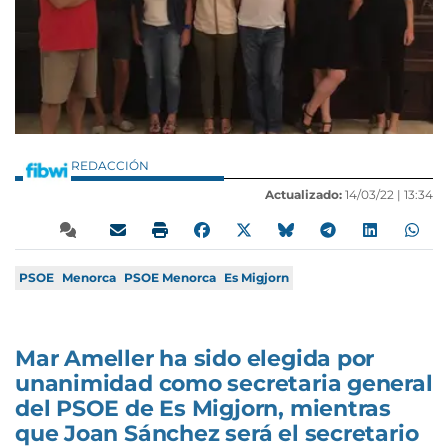
REDACCIÓN
Actualizado:
14/03/22 |
13:34
PSOE
Menorca
PSOE Menorca
Es Migjorn
Mar Ameller ha sido elegida por
unanimidad como secretaria general
del PSOE de Es Migjorn, mientras
que Joan Sánchez será el secretario