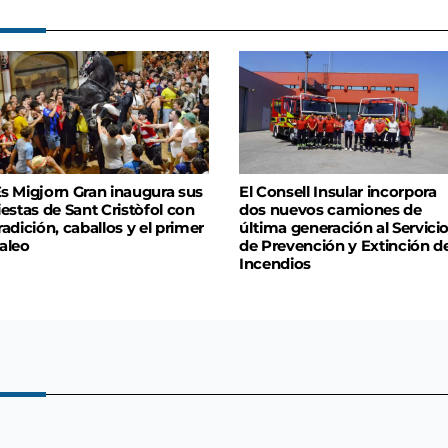
s Migjorn Gran inaugura sus
El Consell Insular incorpora
iestas de Sant Cristòfol con
dos nuevos camiones de
radición, caballos y el primer
última generación al Servici
aleo
de Prevención y Extinción d
Incendios