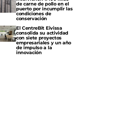
de carne de pollo en el
puerto por incumplir las
condiciones de
conservación
El CentreBit Eivissa
consolida su actividad
con siete proyectos
empresariales y un año
de impulso a la
innovación