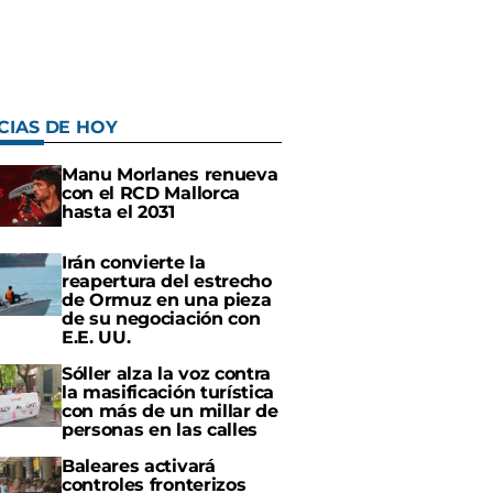
CIAS DE HOY
Manu Morlanes renueva
con el RCD Mallorca
hasta el 2031
Irán convierte la
reapertura del estrecho
de Ormuz en una pieza
de su negociación con
E.E. UU.
Sóller alza la voz contra
la masificación turística
con más de un millar de
personas en las calles
Baleares activará
controles fronterizos