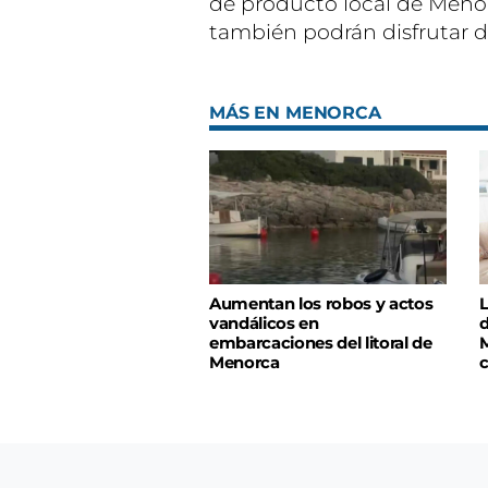
de producto local de Menor
también podrán disfrutar d
MÁS EN MENORCA
Aumentan los robos y actos
L
vandálicos en
d
embarcaciones del litoral de
M
Menorca
c