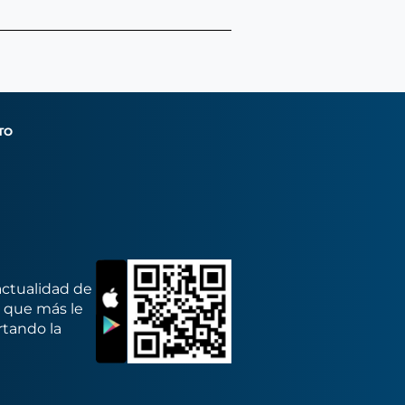
TO
actualidad de
s que más le
rtando la