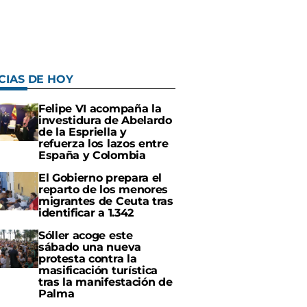
CIAS DE HOY
Felipe VI acompaña la
investidura de Abelardo
de la Espriella y
refuerza los lazos entre
España y Colombia
El Gobierno prepara el
reparto de los menores
migrantes de Ceuta tras
identificar a 1.342
Sóller acoge este
sábado una nueva
protesta contra la
masificación turística
tras la manifestación de
Palma