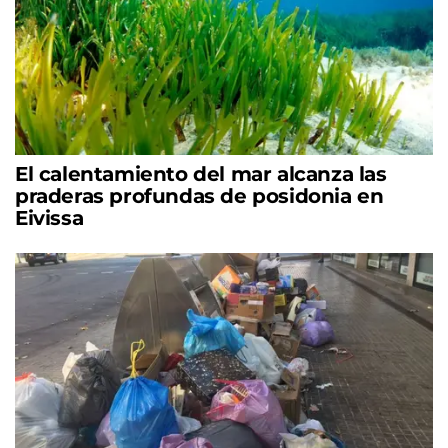
El calentamiento del mar alcanza las
praderas profundas de posidonia en
Eivissa