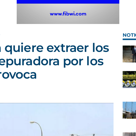
A
NOTI
 quiere extraer los
depuradora por los
rovoca