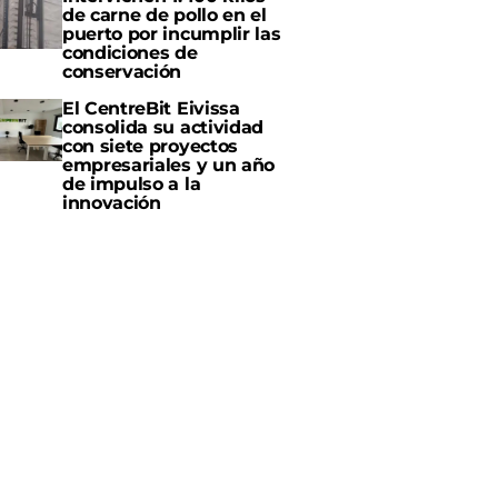
de carne de pollo en el
puerto por incumplir las
condiciones de
conservación
El CentreBit Eivissa
consolida su actividad
con siete proyectos
empresariales y un año
de impulso a la
innovación