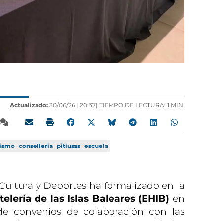
Actualizado:
30/06/26 |
20:37
| TIEMPO DE LECTURA: 1 MIN.
rismo
conselleria
pitiusas
escuela
 Cultura y Deportes ha formalizado en la
elería de las Islas Baleares (EHIB)
en
de convenios de colaboración con las