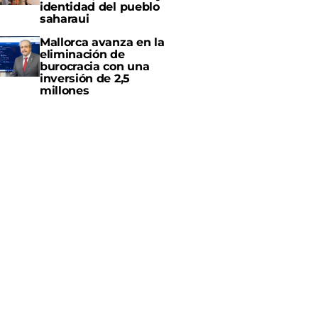
identidad del pueblo
saharaui
Mallorca avanza en la
eliminación de
burocracia con una
inversión de 2,5
millones