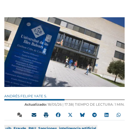
ANDRÉS FELIPE YATE S.
Actualizado:
18/05/26 |
17:38
| TIEMPO DE LECTURA: 1 MIN.
uib
Fraude
PAU
Sanciones
inteligencia artificial