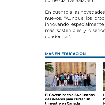
comercial De Salabert.
En cuanto a las novedades,
nuevos. "Aunque los pro
innovando especialmente
más sostenibles y diseño
cuadernos".
MÁS EN EDUCACIÓN
El Govern beca a 24 alumnos
L
de Baleares para cursar un
n
trimestre en Canadá
f