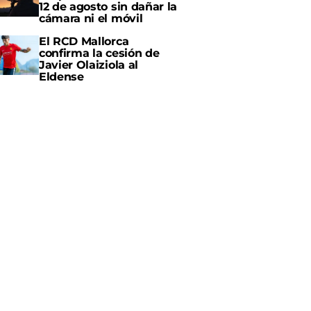
12 de agosto sin dañar la
cámara ni el móvil
El RCD Mallorca
confirma la cesión de
Javier Olaiziola al
Eldense