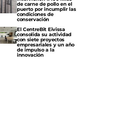
de carne de pollo en el
puerto por incumplir las
condiciones de
conservación
El CentreBit Eivissa
consolida su actividad
con siete proyectos
empresariales y un año
de impulso a la
innovación