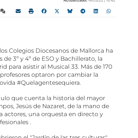
Actualizado:
14/03/22 |
15:42
 los Colegios Diocesanos de Mallorca ha
 de 3º y 4º de ESO y Bachillerato, la
id para asistir al Musical 33. Más de 170
5 profesores optaron por cambiar la
ovida #Quelagentesequiera.
culo que cuenta la historia del mayor
empos, Jesús de Nazaret, de la mano de
a actores, una orquesta en directo y
esionales .
rieron el "Jardín de las tres culturas"