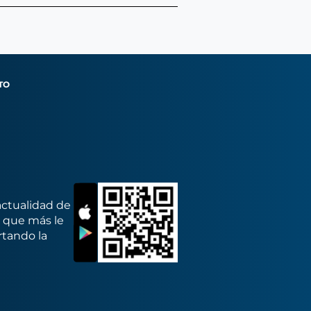
TO
actualidad de
s que más le
rtando la