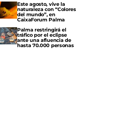
Este agosto, vive la
naturaleza con “Colores
del mundo”, en
CaixaForum Palma
Palma restringirá el
tráfico por el eclipse
ante una afluencia de
hasta 70.000 personas