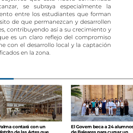
lcanzar, se subraya especialmente la
lento entre los estudiantes que forman
ósito de que permanezcan y desarrollen
s, contribuyendo así a su crecimiento y
que es un claro reflejo del compromiso
e con el desarrollo local y la captación
icados en la zona.
alma contará con un
El Govern beca a 24 alumno
istrito de las Artes que
de Baleares para cursar un