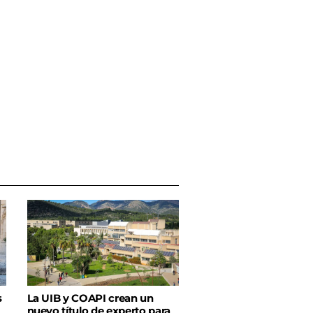
s
La UIB y COAPI crean un
nuevo título de experto para