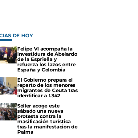
CIAS DE HOY
Felipe VI acompaña la
investidura de Abelardo
de la Espriella y
refuerza los lazos entre
España y Colombia
El Gobierno prepara el
reparto de los menores
migrantes de Ceuta tras
identificar a 1.342
Sóller acoge este
sábado una nueva
protesta contra la
masificación turística
tras la manifestación de
Palma