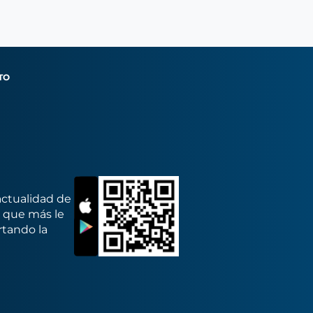
TO
actualidad de
s que más le
rtando la