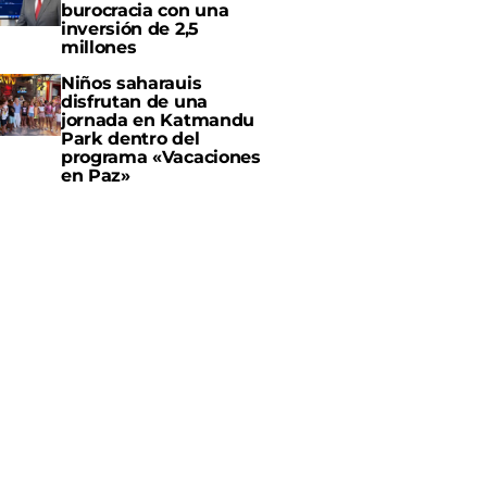
burocracia con una
inversión de 2,5
millones
Niños saharauis
disfrutan de una
jornada en Katmandu
Park dentro del
programa «Vacaciones
en Paz»