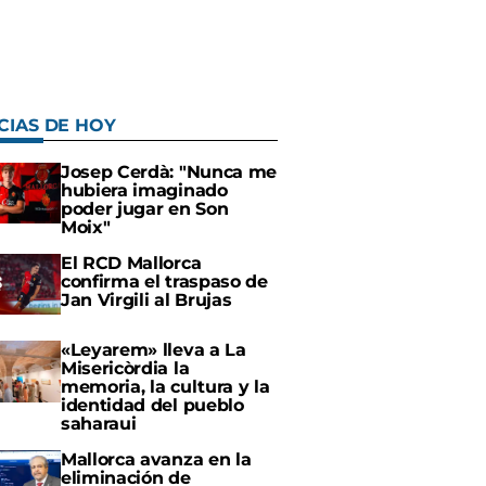
CIAS DE HOY
Josep Cerdà: "Nunca me
hubiera imaginado
poder jugar en Son
Moix"
El RCD Mallorca
confirma el traspaso de
Jan Virgili al Brujas
«Leyarem» lleva a La
Misericòrdia la
memoria, la cultura y la
identidad del pueblo
saharaui
Mallorca avanza en la
eliminación de