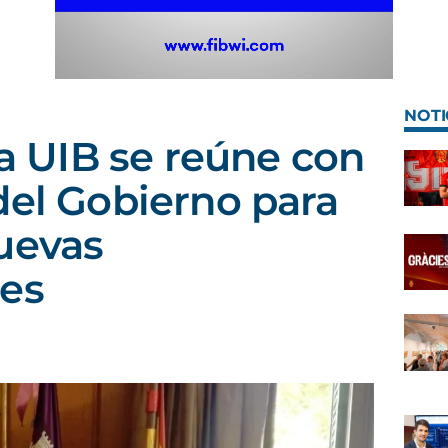
NOTI
la UIB se reúne con
del Gobierno para
uevas
nes