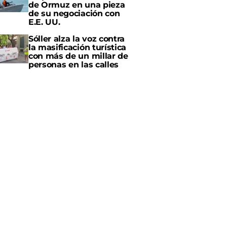
de Ormuz en una pieza
de su negociación con
E.E. UU.
Sóller alza la voz contra
la masificación turística
con más de un millar de
personas en las calles