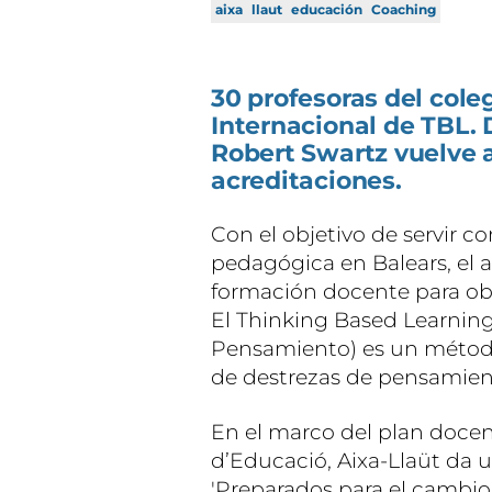
aixa
llaut
educación
Coaching
30 profesoras del cole
Internacional de TBL.
Robert Swartz vuelve a
acreditaciones.
Con el objetivo de servir c
pedagógica en Balears, el a
formación docente para obt
El Thinking Based Learning
Pensamiento) es un métod
de destrezas de pensamient
En el marco del plan docent
d’Educació, Aixa-Llaüt da un
'Preparados para el cambio