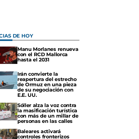
CIAS DE HOY
Manu Morlanes renueva
con el RCD Mallorca
hasta el 2031
Irán convierte la
reapertura del estrecho
de Ormuz en una pieza
de su negociación con
E.E. UU.
Sóller alza la voz contra
la masificación turística
con más de un millar de
personas en las calles
Baleares activará
controles fronterizos