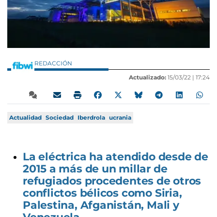
REDACCIÓN
Actualizado:
15/03/22 |
17:24
Actualidad
Sociedad
Iberdrola
ucrania
La eléctrica ha atendido desde de
2015 a más de un millar de
refugiados procedentes de otros
conflictos bélicos como Siria,
Palestina, Afganistán, Mali y