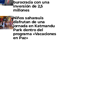
burocracia con una
inversión de 2,5
millones
Niños saharauis
disfrutan de una
jornada en Katmandu
Park dentro del
programa «Vacaciones
en Paz»