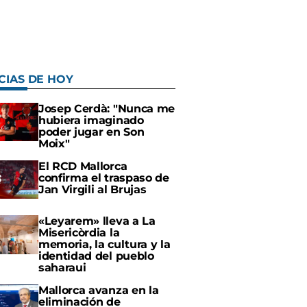
CIAS DE HOY
Josep Cerdà: "Nunca me
hubiera imaginado
poder jugar en Son
Moix"
El RCD Mallorca
confirma el traspaso de
Jan Virgili al Brujas
«Leyarem» lleva a La
Misericòrdia la
memoria, la cultura y la
identidad del pueblo
saharaui
Mallorca avanza en la
eliminación de