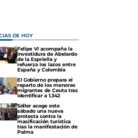
CIAS DE HOY
Felipe VI acompaña la
investidura de Abelardo
de la Espriella y
refuerza los lazos entre
España y Colombia
El Gobierno prepara el
reparto de los menores
migrantes de Ceuta tras
identificar a 1.342
Sóller acoge este
sábado una nueva
protesta contra la
masificación turística
tras la manifestación de
Palma