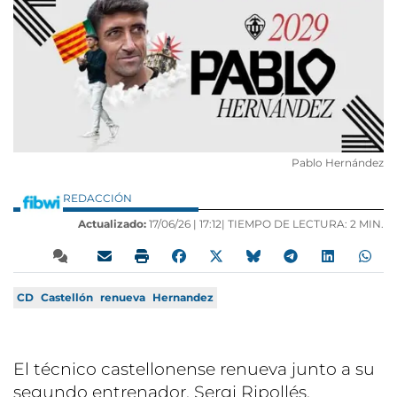
Pablo Hernández
REDACCIÓN
Actualizado:
17/06/26 |
17:12
| TIEMPO DE LECTURA: 2 MIN.
CD
Castellón
renueva
Hernandez
El técnico castellonense renueva junto a su
segundo entrenador, Sergi Ripollés,