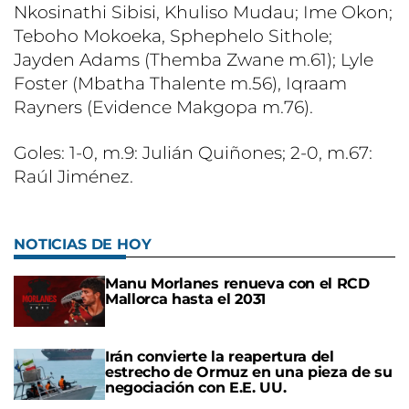
Nkosinathi Sibisi, Khuliso Mudau; Ime Okon;
Teboho Mokoeka, Sphephelo Sithole;
Jayden Adams (Themba Zwane m.61); Lyle
Foster (Mbatha Thalente m.56), Iqraam
Rayners (Evidence Makgopa m.76).
Goles: 1-0, m.9: Julián Quiñones; 2-0, m.67:
Raúl Jiménez.
NOTICIAS DE HOY
Manu Morlanes renueva con el RCD
Mallorca hasta el 2031
Irán convierte la reapertura del
estrecho de Ormuz en una pieza de su
negociación con E.E. UU.