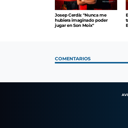
Josep Cerdà: "Nunca me
E
hubiera imaginado poder
t
jugar en Son Moix"
B
COMENTARIOS
AV