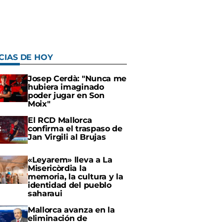
CIAS DE HOY
Josep Cerdà: "Nunca me
hubiera imaginado
poder jugar en Son
Moix"
El RCD Mallorca
confirma el traspaso de
Jan Virgili al Brujas
«Leyarem» lleva a La
Misericòrdia la
memoria, la cultura y la
identidad del pueblo
saharaui
Mallorca avanza en la
eliminación de