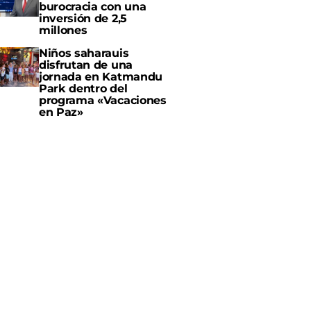
burocracia con una
inversión de 2,5
millones
Niños saharauis
disfrutan de una
jornada en Katmandu
Park dentro del
programa «Vacaciones
en Paz»