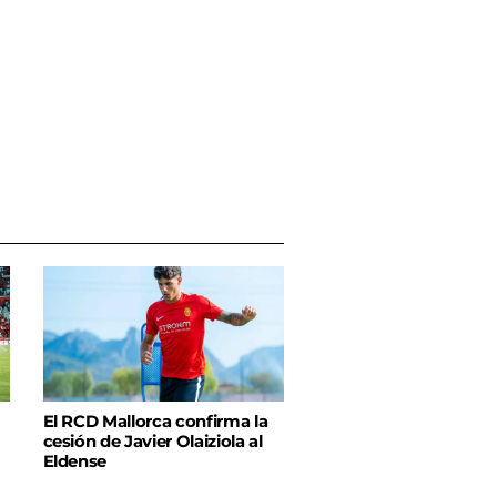
El RCD Mallorca confirma la
cesión de Javier Olaiziola al
Eldense