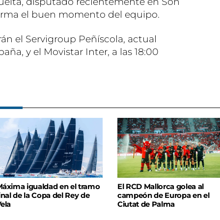
uelta, disputado recientemente en Son
afirma el buen momento del equipo.
rán el Servigroup Peñíscola, actual
a, y el Movistar Inter, a las 18:00
áxima igualdad en el tramo
El RCD Mallorca golea al
inal de la Copa del Rey de
campeón de Europa en el
ela
Ciutat de Palma