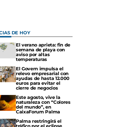
CIAS DE HOY
El verano aprieta: fin de
semana de playa con
aviso por altas
temperaturas
El Govern impulsa el
relevo empresarial con
ayudas de hasta 12.000
euros para evitar el
cierre de negocios
Este agosto, vive la
naturaleza con “Colores
del mundo”, en
CaixaForum Palma
Palma restringirá el
tráfico por el eclipse