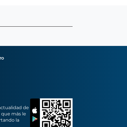
TO
actualidad de
s que más le
rtando la