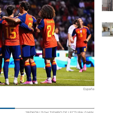
España
28/06/26 |
11:04
| TIEMPO DE LECTURA: 0 MIN.