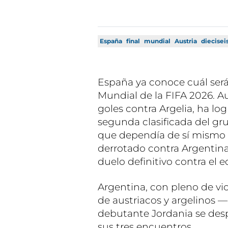
España
final
mundial
Austria
diecisei
España ya conoce cuál será
Mundial de la FIFA 2026. Au
goles contra Argelia, ha lo
segunda clasificada del gr
que dependía de sí mismo 
derrotado contra Argentin
duelo definitivo contra el e
Argentina, con pleno de vi
de austriacos y argelinos
debutante Jordania se des
sus tres encuentros.