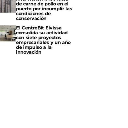
de carne de pollo en el
puerto por incumplir las
condiciones de
conservación
El CentreBit Eivissa
consolida su actividad
con siete proyectos
empresariales y un año
de impulso a la
innovación