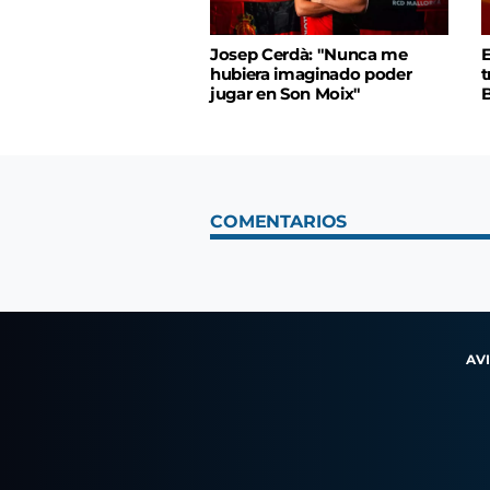
Josep Cerdà: "Nunca me
E
hubiera imaginado poder
t
jugar en Son Moix"
B
COMENTARIOS
AV