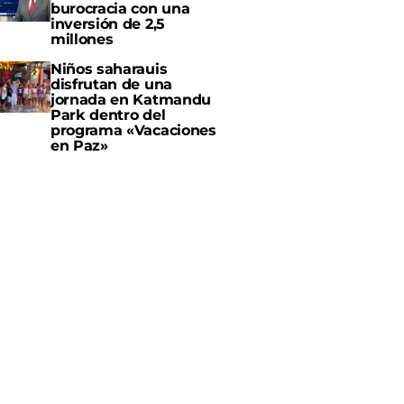
burocracia con una
inversión de 2,5
millones
Niños saharauis
disfrutan de una
jornada en Katmandu
Park dentro del
programa «Vacaciones
en Paz»