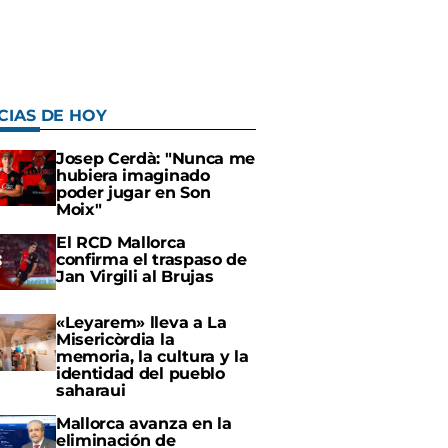
CIAS DE HOY
Josep Cerdà: "Nunca me
hubiera imaginado
poder jugar en Son
Moix"
El RCD Mallorca
confirma el traspaso de
Jan Virgili al Brujas
«Leyarem» lleva a La
Misericòrdia la
memoria, la cultura y la
identidad del pueblo
saharaui
Mallorca avanza en la
eliminación de