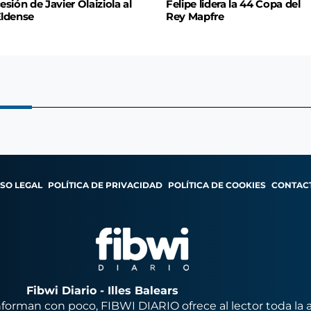
esión de Javier Olaiziola al
Felipe lidera la 44 Copa del
ldense
Rey Mapfre
ISO LEGAL
POLÍTICA DE PRIVACIDAD
POLÍTICA DE COOKIES
CONTAC
Fibwi Diario - Illes Balears
orman con poco, FIBWI DIARIO ofrece al lector toda la 