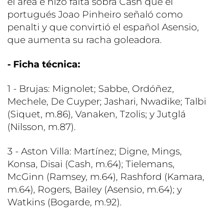
el área e hizo falta sobra Cash que el
portugués Joao Pinheiro señaló como
penalti y que convirtió el español Asensio,
que aumenta su racha goleadora.
- Ficha técnica:
1 - Brujas: Mignolet; Sabbe, Ordóñez,
Mechele, De Cuyper; Jashari, Nwadike; Talbi
(Siquet, m.86), Vanaken, Tzolis; y Jutglá
(Nilsson, m.87).
3 - Aston Villa: Martínez; Digne, Mings,
Konsa, Disai (Cash, m.64); Tielemans,
McGinn (Ramsey, m.64), Rashford (Kamara,
m.64), Rogers, Bailey (Asensio, m.64); y
Watkins (Bogarde, m.92).