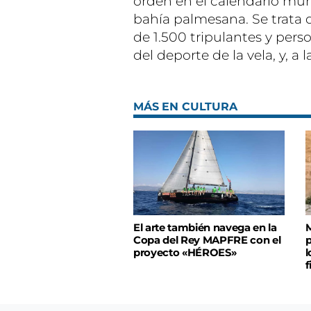
orden en el calendario mun
bahía palmesana. Se trata
de 1.500 tripulantes y pers
del deporte de la vela, y, a 
MÁS EN CULTURA
El arte también navega en la
M
Copa del Rey MAPFRE con el
p
proyecto «HÉROES»
l
f