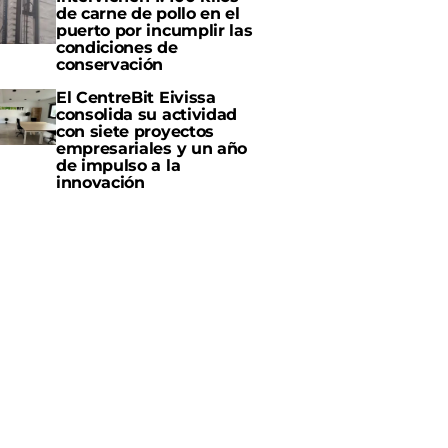
de carne de pollo en el
puerto por incumplir las
condiciones de
conservación
El CentreBit Eivissa
consolida su actividad
con siete proyectos
empresariales y un año
de impulso a la
innovación