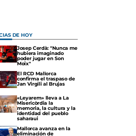
CIAS DE HOY
Josep Cerdà: "Nunca me
hubiera imaginado
poder jugar en Son
Moix"
El RCD Mallorca
confirma el traspaso de
Jan Virgili al Brujas
«Leyarem» lleva a La
Misericòrdia la
memoria, la cultura y la
identidad del pueblo
saharaui
Mallorca avanza en la
eliminación de