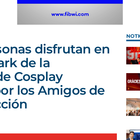
NOTI
sonas disfrutan en
rk de la
de Cosplay
or los Amigos de
cción