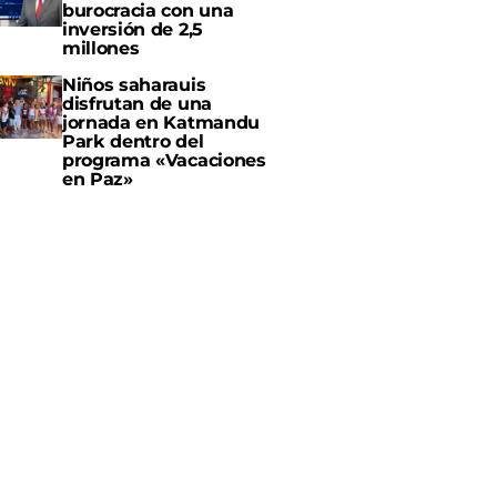
burocracia con una
inversión de 2,5
millones
Niños saharauis
disfrutan de una
jornada en Katmandu
Park dentro del
programa «Vacaciones
en Paz»