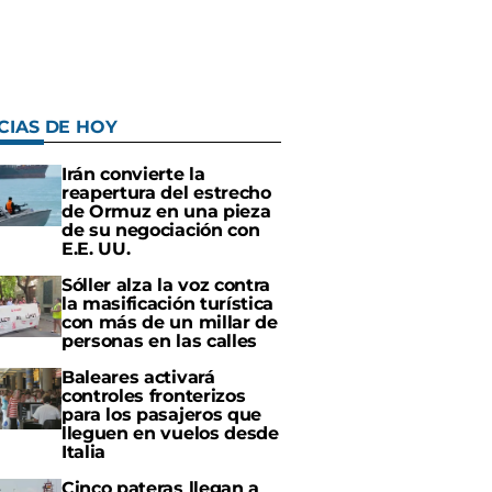
CIAS DE HOY
Irán convierte la
reapertura del estrecho
de Ormuz en una pieza
de su negociación con
E.E. UU.
Sóller alza la voz contra
la masificación turística
con más de un millar de
personas en las calles
Baleares activará
controles fronterizos
para los pasajeros que
lleguen en vuelos desde
Italia
Cinco pateras llegan a