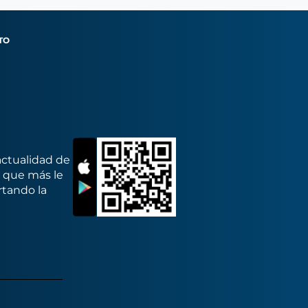
TO
actualidad de
s que más le
rtando la