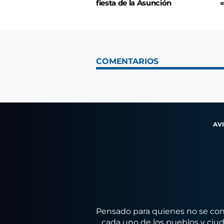
fiesta de la Asunción
«
COMENTARIOS
AV
Pensado para quienes no se conf
cada uno de los pueblos y ciuda