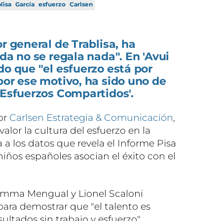
lisa
García
esfuerzo
Carlsen
r general de Trablisa, ha
da no se regala nada". En 'Avui
do que "el esfuerzo está por
por ese motivo, ha sido uno de
'Esfuerzos Compartidos'.
or
Carlsen Estrategia & Comunicación
,
alor la cultura del esfuerzo en la
a los datos que revela el Informe Pisa
niños españoles asocian el éxito con el
 Gemma Mengual y Lionel Scaloni
para demostrar que "el talento es
ultados sin trabajo y esfuerzo".