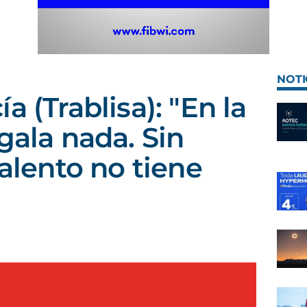
NOTI
a (Trablisa): "En la
gala nada. Sin
talento no tiene